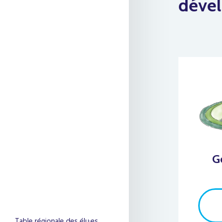
déve
G
Table régionale des élu·es