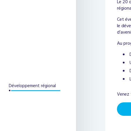
Le 20 
régiona
Cet év
le déve
d’aveni
Au pro
Développement régional
Venez f