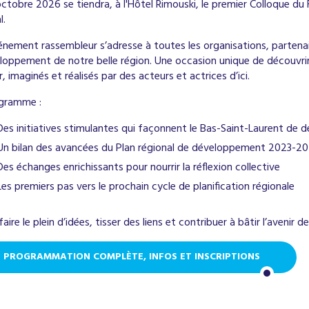
octobre 2026 se tiendra, à l'Hôtel Rimouski, le premier Colloque 
l.
énement rassembleur s’adresse à toutes les organisations, parten
loppement de notre belle région. Une occasion unique de découvrir
r, imaginés et réalisés par des acteurs et actrices d’ici.
gramme :
Des initiatives stimulantes qui façonnent le Bas-Saint-Laurent de 
Un bilan des avancées du Plan régional de développement 2023-2
Des échanges enrichissants pour nourrir la réflexion collective
Les premiers pas vers le prochain cycle de planification régionale
aire le plein d’idées, tisser des liens et contribuer à bâtir l’avenir d
PROGRAMMATION COMPLÈTE, INFOS ET INSCRIPTIONS