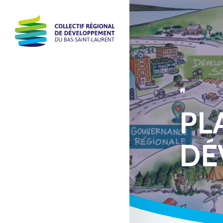
PL
DÉ