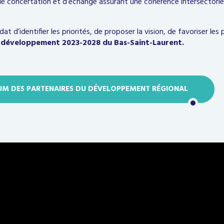
 de concertation et d’échange assurant une cohérence intersectori
dat d’identifier les priorités, de proposer la vision, de favoriser le
 développement 2023-2028 du Bas-Saint-Laurent.
M DES PARTENAIRES DU DÉVELOPPEMENT RÉGIONAL