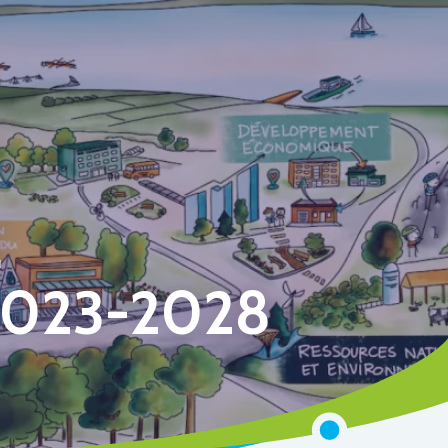
E
023-2028