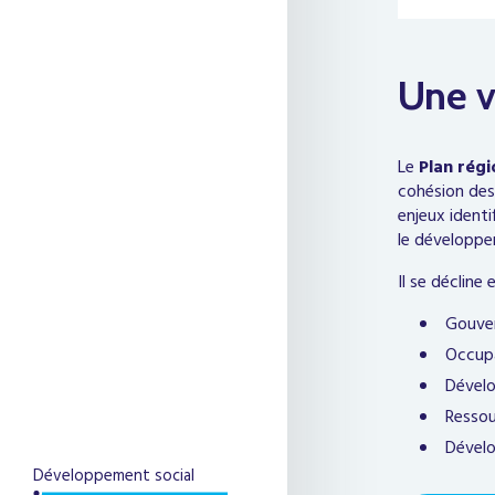
Une v
Le
Plan rég
cohésion des 
enjeux identi
le développ
Il se décline
Gouver
Occupa
Dével
Ressou
Dévelo
Développement social