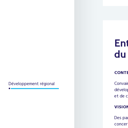
Ent
du
CONT
Convain
Développement régional
dévelo
et de c
VISIO
Des pa
concer