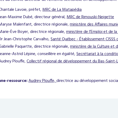
Chantale Lavoie, préfet,
MRC de La Matapédia
Jean-Maxime Dubé, directeur général,
MRC de Rimouski-Neigette
Maryse Malenfant, directrice régionale,
ministère des Affaires muni
Marie-Ève Boyer, directrice régionale,
ministère de l’Emploi et de la 
Dr Jean-Christophe Carvalho,
Santé Québec - Établissement CISSS 
Gabrielle Paquette, directrice régionale,
ministère de la Culture et
Jeanne-Astrid Lépine, conseillère en égalité,
Secrétariat à la condit
Audrey Plouffe,
Collectif régional de développement du Bas-Saint-
nne-ressource:
Audrey Plouffe,
directrice au développement socia