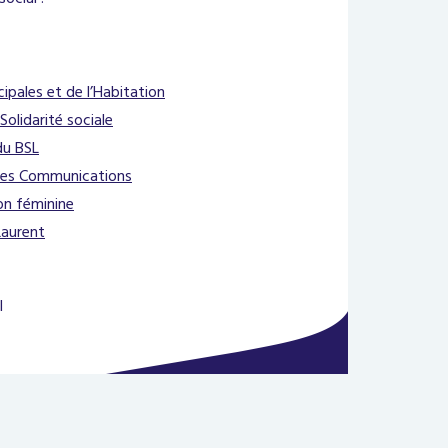
cipales et de l’Habitation
Solidarité sociale
du BSL
 des Communications
ion féminine
Laurent
l