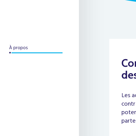
À propos
Co
des
Les a
contr
poten
parte