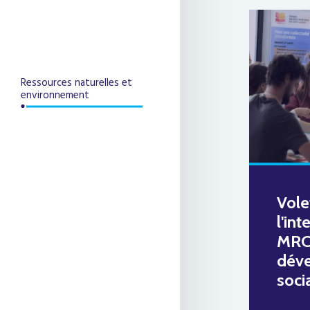
Ressources naturelles et
environnement
Vole
l'in
MRC
dév
soci