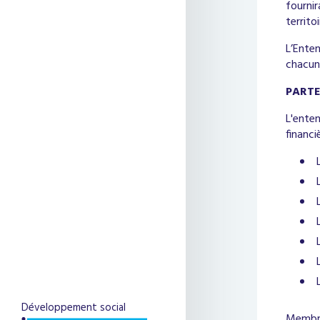
fourni
territoi
L’Ente
chacun 
PARTE
L'enten
financi
Développement social
Membre