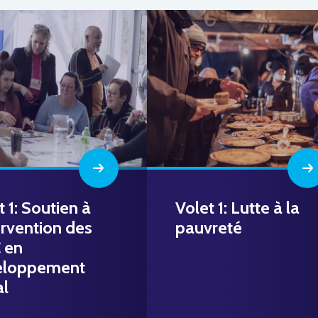
t 1: Soutien à
Volet 1: Lutte à la
tervention des
pauvreté
 en
eloppement
al