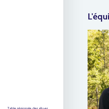
L'équ
Table régionale des élu·es