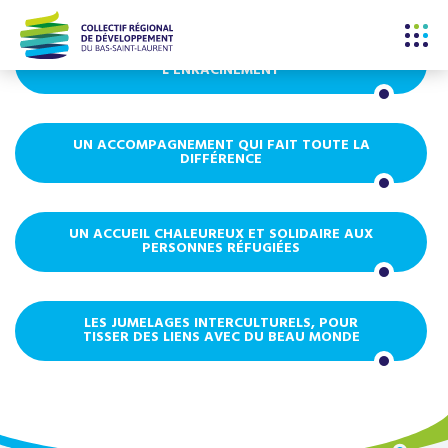
UN CONTACT HUMAIN, DE L'ACCUEIL À
L'ENRACINEMENT
UN ACCOMPAGNEMENT QUI FAIT TOUTE LA
DIFFÉRENCE
UN ACCUEIL CHALEUREUX ET SOLIDAIRE AUX
PERSONNES RÉFUGIÉES
LES JUMELAGES INTERCULTURELS, POUR
TISSER DES LIENS AVEC DU BEAU MONDE