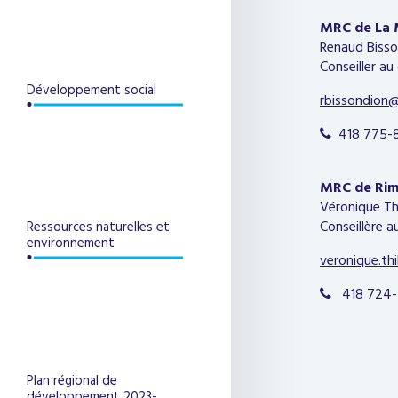
MRC de La 
Renaud Bisso
Conseiller a
Développement social
rbissondion@
418 775-8

MRC de Rim
Véronique Th
Conseillère 
Ressources naturelles et
environnement
veronique.th
418 724-5

Plan régional de
développement 2023-