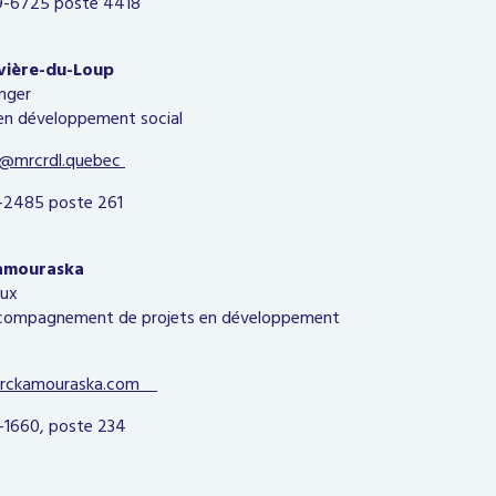
-6725 poste 4418
vière-du-Loup
anger
 en développement social
r@mrcrdl.quebec
2485 poste 261
amouraska
oux
compagnement de projets en développement
mrckamouraska.com
1660, poste 234