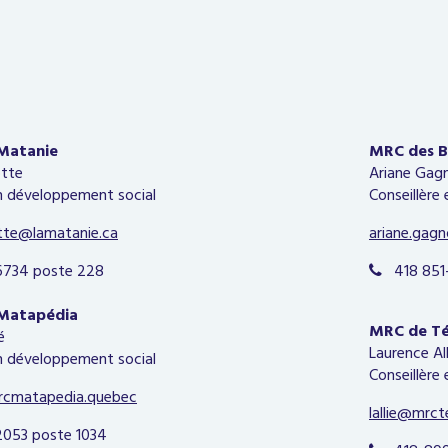
Matanie
MRC des B
otte
Ariane Gag
en développement social
Conseillère
otte@lamatanie.ca
ariane.ga
734 poste 228
418 851-

Matapédia
MRC de Té
é
Laurence All
en développement social
Conseillère
rcmatapedia.quebec
lallie@mrct
053 poste 1034