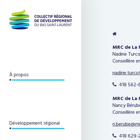
MRC de La 
Nadine Turc
Conseillère 
nadine.turc
À propos
418 562-6

MRC de La 
Nancy Bérub
Conseillère 
Développement régional
n.berube@m
418 629-2
