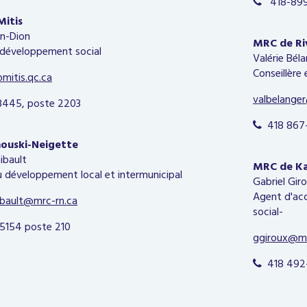
418-899

Mitis
n-Dion
MRC de Ri
u développement social
Valérie Bél
Conseillère
mitis.qc.ca
valbelange
445, poste 2203
418 867-

ouski-Neigette
ibault
MRC de K
au développement local et intermunicipal
Gabriel Gir
Agent d'ac
ibault@mrc-rn.ca
social-
154 poste 210
ggiroux@
418 492-
