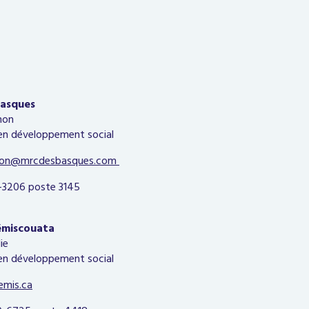
asques
non
 en développement social
gnon@mrcdesbasques.com
3206 poste 3145
miscouata
ie
 en développement social
emis.ca