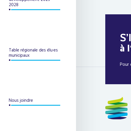
2028
S’
à 
Table régionale des élu·es
municipaux
Pour 
Nous joindre