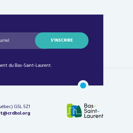
ent du Bas-Saint-Laurent.
Québec)
G5L 5Z1
at@crdbsl.org