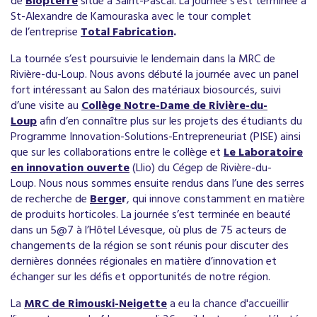
de
Biopterre
situé à Saint-Pascal. La journée s’est terminée à
St-Alexandre de Kamouraska avec le tour complet
de l’entreprise
Total Fabrication
.
La tournée s’est poursuivie le lendemain dans la MRC de
Rivière-du-Loup. Nous avons débuté la journée avec un panel
fort intéressant au Salon des matériaux biosourcés, suivi
d’une visite au
Collège Notre-Dame de Rivière-du-
Loup
afin d’en connaître plus sur les projets des étudiants du
Programme Innovation-Solutions-Entrepreneuriat (PISE) ainsi
que sur les collaborations entre le collège et
Le Laboratoire
en innovation ouverte
(Llio) du Cégep de Rivière-du-
Loup. Nous nous sommes ensuite rendus dans l’une des serres
de recherche de
Berge
r
, qui innove constamment en matière
de produits horticoles. La journée s’est terminée en beauté
dans un 5@7 à l’Hôtel Lévesque, où plus de 75 acteurs de
changements de la région se sont réunis pour discuter des
dernières données régionales en matière d’innovation et
échanger sur les défis et opportunités de notre région.​
La
MRC de Rimouski-Neigette
a eu la chance d'accueillir