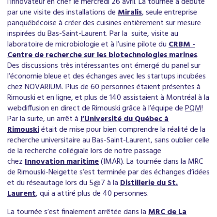
l’innovateur en chef le mercredi 26 avril. La tournée a débuté
par une visite des installations de
Miralis
, seule entreprise
panquébécoise à créer des cuisines entièrement sur mesure
inspirées du Bas-Saint-Laurent. Par la suite, visite au
laboratoire de microbiologie et à l’usine pilote du
CRBM -
Centre de recherche sur les biotechnologies marines
.
Des discussions très intéressantes ont émergé du panel sur
l’économie bleue et des échanges avec les startups incubées
chez NOVARIUM. Plus de 60 personnes étaient présentes à
Rimouski et en ligne, et plus de 140 assistaient à Montréal à la
webdiffusion en direct de Rimouski grâce à l’équipe de
PQM
!
Par la suite, un arrêt à
l’Université du Québec à
Rimouski
était de mise pour bien comprendre la réalité de la
recherche universitaire au Bas-Saint-Laurent, sans oublier celle
de la recherche collégiale lors de notre passage
chez
Innovation maritime
(IMAR). La tournée dans la MRC
de Rimouski-Neigette s’est terminée par des échanges d’idées
et du réseautage lors du 5@7 à la
Distillerie du St.
Laurent
, qui a attiré plus de 40 personnes.
La tournée s’est finalement arrêtée dans la
MRC de La