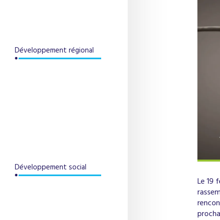
Développement régional
Développement social
Le 19 
rassem
rencont
procha