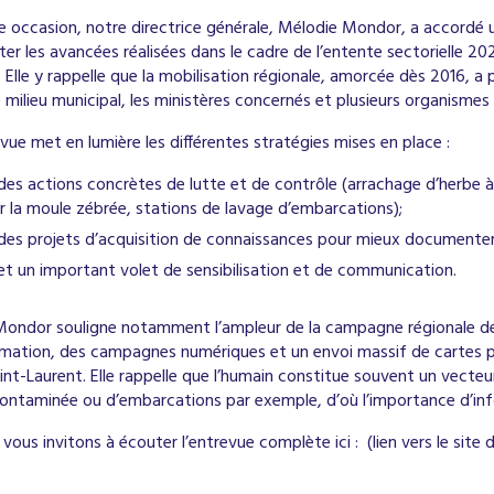
e occasion, notre directrice générale, Mélodie Mondor, a accordé 
ter les avancées réalisées dans le cadre de l’entente sectorielle 2
s. Elle y rappelle que la mobilisation régionale, amorcée dès 2016, 
 milieu municipal, les ministères concernés et plusieurs organismes d
evue met en lumière les différentes stratégies mises en place :
des actions concrètes de lutte et de contrôle (arrachage d’herbe à 
r la moule zébrée, stations de lavage d’embarcations);
des projets d’acquisition de connaissances pour mieux documenter l
et un important volet de sensibilisation et de communication.
ndor souligne notamment l’ampleur de la campagne régionale déplo
rmation, des campagnes numériques et un envoi massif de cartes po
int-Laurent. Elle rappelle que l’humain constitue souvent un vecte
contaminée ou d’embarcations par exemple, d’où l’importance d’info
vous invitons à écouter l’entrevue complète ici : (lien vers le site