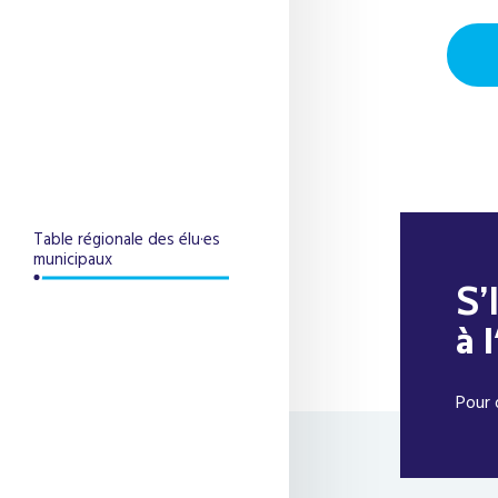
Table régionale des élu·es
municipaux
S’
à 
Pour 