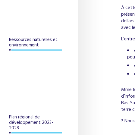
À cett
présen
dollar
avec le
L’entr
Ressources naturelles et
environnement
pou
Mme Mo
d’info
Bas-Sa
terre 
Plan régional de
? Nous 
développement 2023-
2028