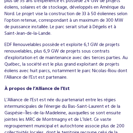
plus de 35 ans d’expérience et possède 24 GW de projets
éoliens, solaires et de stockage, développés en Amérique du
Nord. Le projet vise la construction de 33 à 50 éoliennes selon
l’option retenue, correspondant à un maximum de 300 MW
de puissance installée. Le parc serait situé à Dégelis et à
Saint-Jean-de-la-Lande.
EDF Renouvelables possède et exploite 6,1 GW de projets
renouvelables, plus 6,9 GW de projets sous contrats
d’exploitation et de maintenance avec des tierces parties. Au
Québec, la société est le plus grand exploitant de projets
éoliens avec huit parcs, notamment le parc Nicolas-Riou dont
l’Alliance de l’Est est partenaire.
À propos de l’Alliance de l’Est
L’Alliance de l’Est est née du partenariat entre les régies
intermunicipales de l’énergie du Bas-Saint-Laurent et de la
Gaspésie–Îles-de-la-Madeleine, auxquelles se sont ensuite
jointes les MRC de Montmagny et de L’Islet. Ce vaste
regroupement municipal et autochtone associe plus de 200
collectivités locales, dont le territoire recoupe celui de la