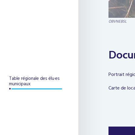
OBVNEBSL
OBVNEBSL
OBVNEBSL
Docu
Portrait rég
Table régionale des élu·es
municipaux
Carte de loc