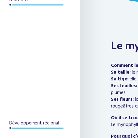
À propos
Le my
Comment le
Sa taille:
le 
Sa tige:
elle
Ses feuilles:
plumes.
Ses fleurs:
lo
rougeâtres qu
Où il se tro
Développement régional
Le myriophylle
Pourquoi c’