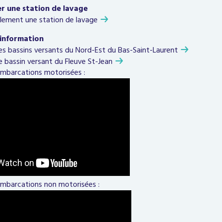
r une station de lavage
cilement une
station de lavage
’information
s bassins versants du Nord-Est du Bas-Saint-Laurent
 bassin versant du Fleuve St-Jean
mbarcations motorisées :
mbarcations non motorisées :