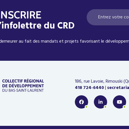
INSCRIRE
l’infolettre du CRD
demeurer au fait des mandats et projets favorisant le développem
186, rue Lavoie, Rimouski (
418 724-6440
|
secretari