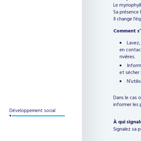
Le myriophyll
Sa présence l
Il change l'é
Comment s’
Lavez,
en contact
rivières.
Inform
et sécher 
N’util
Dans le cas o
informer les
Développement social
À qui signa
Signalez sa 