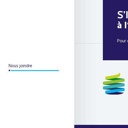
S’
à 
Pour 
Nous joindre