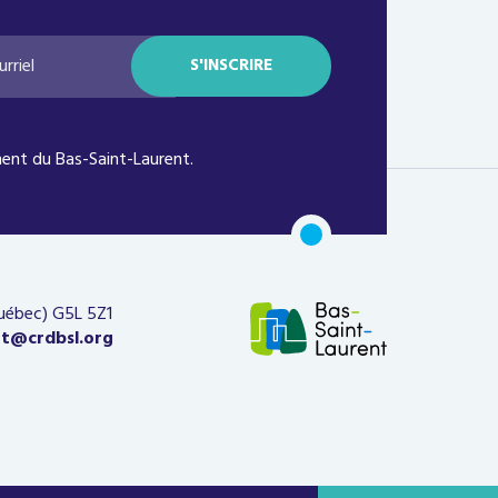
ent du Bas-Saint-Laurent.
Québec)
G5L 5Z1
at@crdbsl.org